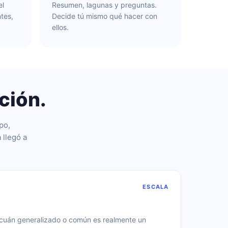
el
Resumen, lagunas y preguntas.
tes,
Decide tú mismo qué hacer con
ellos.
ción.
po,
 llegó a
ESCALA
s cuán generalizado o común es realmente un