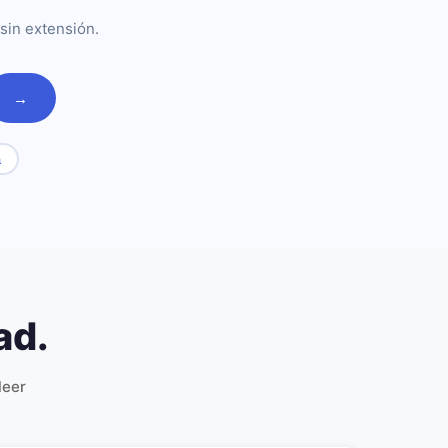
sin extensión.
→
a
ad.
leer