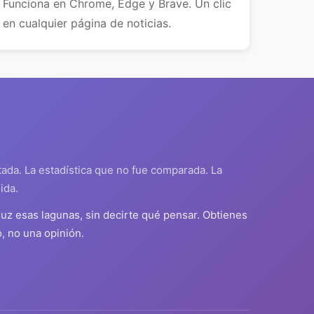
Funciona en Chrome, Edge y Brave. Un clic
en cualquier página de noticias.
tada. La estadística que no fue comparada. La
ida.
luz esas lagunas, sin decirte qué pensar. Obtienes
o, no una opinión.