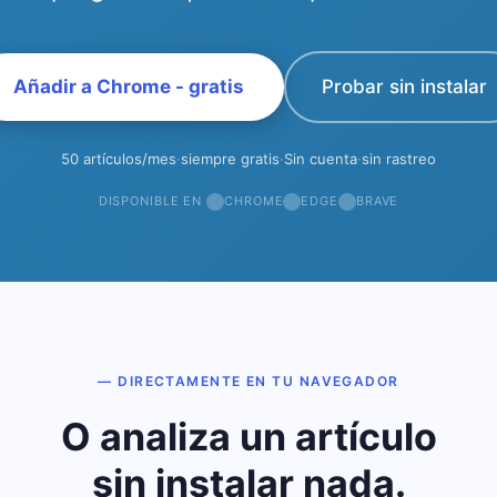
Añadir a Chrome - gratis
Probar sin instalar
50 artículos/mes
·
siempre gratis
·
Sin cuenta
·
sin rastreo
DISPONIBLE EN
CHROME
EDGE
BRAVE
— DIRECTAMENTE EN TU NAVEGADOR
O analiza un artículo
sin instalar nada.