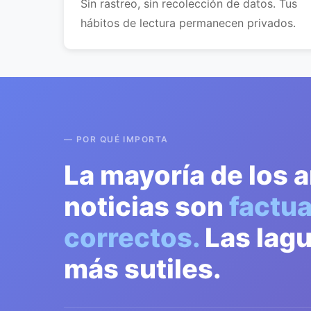
Sin rastreo, sin recolección de datos. Tus
hábitos de lectura permanecen privados.
— POR QUÉ IMPORTA
La mayoría de los a
noticias son
factu
correctos.
Las lag
más sutiles.